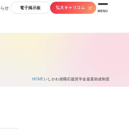
弘大キャリコム
知らせ
電子掲示板
MENU
HOME
いしかわ就職応援奨学金返還助成制度