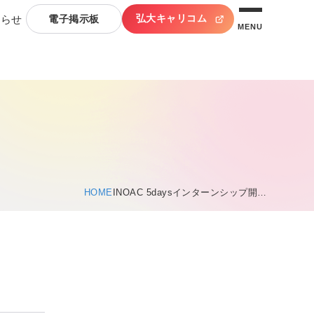
弘大キャリコム
知らせ
電子掲示板
MENU
HOME
INOAC 5daysインターンシップ開…