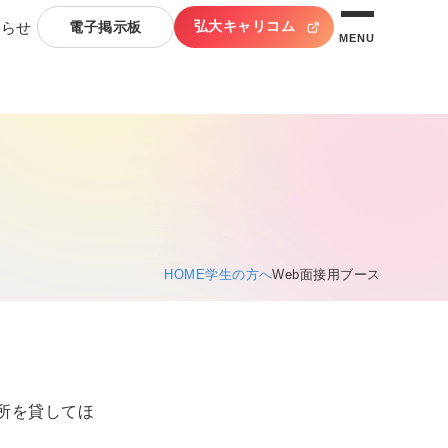
弘大キャリコム
知らせ
電子掲示板
MENU
HOME
学生の方へ
Web面接用ブース
所を貸してほ