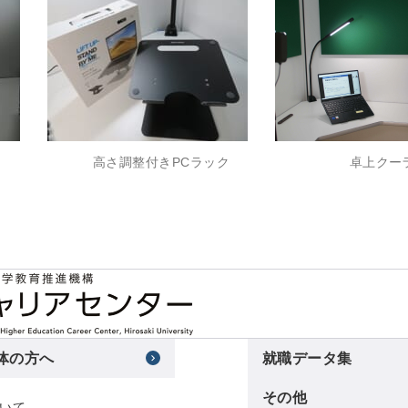
高さ調整付きPCラック
卓上クー
体の方へ
就職データ集
その他
いて