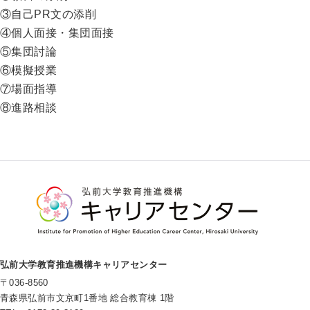
③自己PR文の添削
④個人面接・集団面接
⑤集団討論
⑥模擬授業
⑦場面指導
⑧進路相談
弘前大学教育推進機構キャリアセンター
〒036-8560
青森県弘前市文京町1番地 総合教育棟 1階