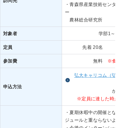
訪問先
・青森県産業技術センタ
ー
農林総合研究所
対象者
学部1～3年，
定員
先着 20名
参加費
無料
※食事代
弘大キャリコム（弘前大
ィ
申込方法
から
※定員に達した時点で
・夏期休暇中の開催となりま
ジュールと重ならないようご
・今後のインターンシップ参