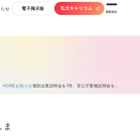
弘大キャリコム
知らせ
電子掲示板
MENU
HOME
お知らせ
個別企業説明会を7件、官公庁業務説明会を…
しま