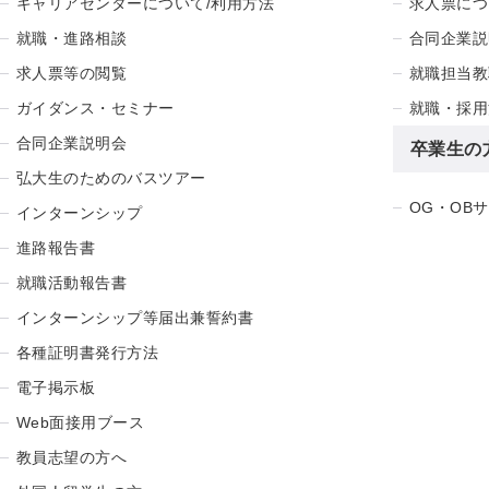
キャリアセンターについて/利用方法
求人票につ
就職・進路相談
合同企業説
求人票等の閲覧
就職担当教
ガイダンス・セミナー
就職・採用
合同企業説明会
卒業生の
弘大生のためのバスツアー
OG・OB
インターンシップ
進路報告書
就職活動報告書
インターンシップ等届出兼誓約書
各種証明書発行方法
電子掲示板
Web面接用ブース
教員志望の方へ