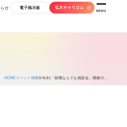
弘大キャリコム
知らせ
電子掲示板
MENU
HOME
イベント情報
6/4(水)「就職なんでも相談会」開催の…