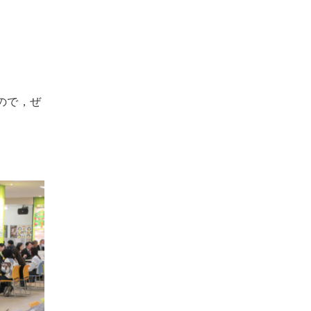
。
ので，ぜ