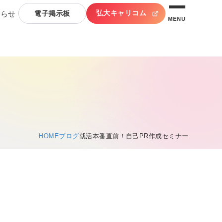
弘大キャリコム
知らせ
電子掲示板
MENU
HOME
ブログ
就活本番直前！自己PR作成セミナー