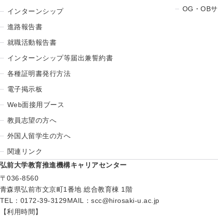
OG・OB
インターンシップ
進路報告書
就職活動報告書
インターンシップ等届出兼誓約書
各種証明書発行方法
電子掲示板
Web面接用ブース
教員志望の方へ
外国人留学生の方へ
関連リンク
弘前大学教育推進機構キャリアセンター
〒036-8560
青森県弘前市文京町1番地 総合教育棟 1階
TEL：0172-39-3129
MAIL：
scc@hirosaki-u.ac.jp
【利用時間】